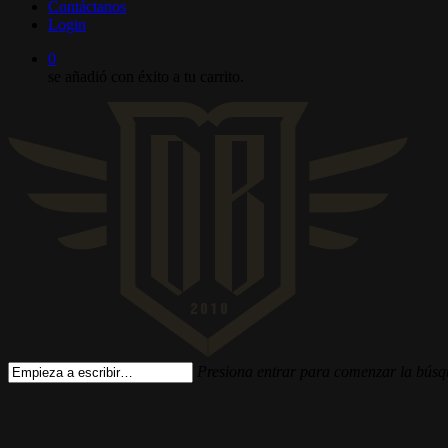
Contáctanos
Login
0
se añadió con éxito a tu carrito.
Presiona entrar para comenzar la bús
Cerrar
búsqueda