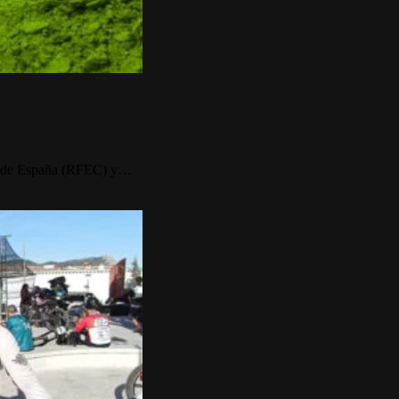
to de España (RFEC) y…