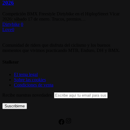
HiplopStreet
2026
Vícar
2026
Competición BMX Freestyle Dirtybike en el HiplopStreet Vícar
2026: sábado 17 de enero. Trucos, premios…
Dirtybike
0
Love
0
Comunidad de riders que disfruta del ciclismo y los buenos
momentos que vivimos practicando MTB, Enduro, DH y BMX.
Stalkear
El tema legal
Sobre las cookies
Condiciones de venta
Recibe nuestras novedades:
Instagram
Facebook