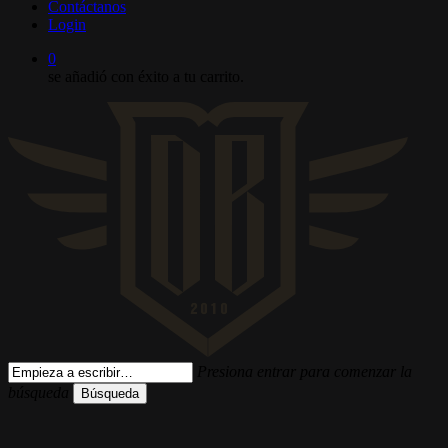
Contáctanos
Login
0
se añadió con éxito a tu carrito.
Presiona entrar para comenzar la
búsqueda
Búsqueda
Cerrar
búsqueda