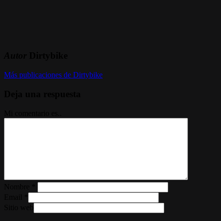
Autor
Dirtybike
Más publicaciones de Dirtybike
Deja una respuesta
Mi comentario es..
Nombre
*
Email
*
Sitio web