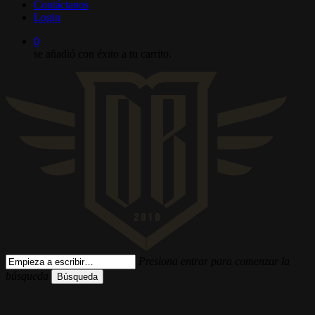
Contáctanos
Login
0
se añadió con éxito a tu carrito.
Presiona entrar para comenzar la
búsqueda
Búsqueda
Cerrar
búsqueda