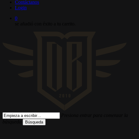
Contáctanos
Login
0
se añadió con éxito a tu carrito.
Presiona entrar para comenzar la
búsqueda
Búsqueda
Cerrar
búsqueda