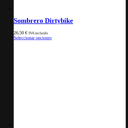
Sombrero Dirtybike
26,50
€
IVA incluido
Este
Seleccionar opciones
producto
tiene
múltiples
variantes.
Las
opciones
se
pueden
elegir
en
la
página
de
producto