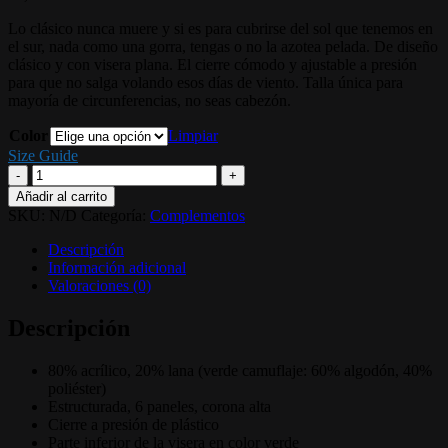
Lo clásico nunca muere y si es para cubrirse del sol que tenemos en
el sur, nada como una gorra, tengas o no la azotea pelada. De diseño
clásico y con visera plana. El cierre cómodo y ajustable a presión
para que no salga volando esos días de viento. Talla única para
mayoría de circunferencias, no seas cabezón.
Color
Limpiar
Size Guide
Gorra
Dirtybike
Añadir al carrito
cantidad
SKU:
N/D
Categoría:
Complementos
Descripción
Información adicional
Valoraciones (0)
Descripción
80% acrílico, 20% lana (verde camuflaje: 60% algodón, 40%
poliéster)
Estructurada, 6 paneles, corona alta
Cierre a presión de plástico
Parte inferior de la visera en color verde