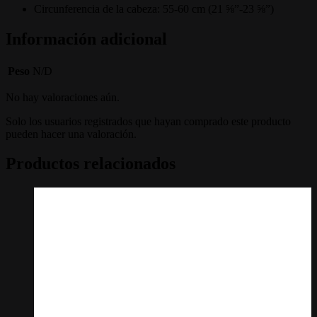
Circunferencia de la cabeza: 55-60 cm (21 ⅝”-23 ⅝”)
Información adicional
Peso
N/D
No hay valoraciones aún.
Solo los usuarios registrados que hayan comprado este producto
pueden hacer una valoración.
Productos relacionados